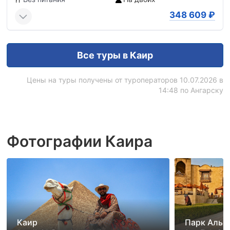
348 609
₽
Все туры в Каир
Цены на туры получены от туроператоров 10.07.2026 в
14:48 по Ангарску
Фотографии Каира
Каир
Парк Аль-