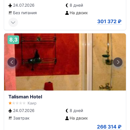
24.07.2026
8 дней
Без питания
На двоих
301 372
₽
8,3
Talisman Hotel
Каир
24.07.2026
8 дней
Завтрак
На двоих
266 314
₽