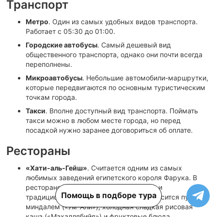
Транспорт
Метро
. Один из самых удобных видов транспорта.
Работает с 05:30 до 01:00.
Городские автобусы
. Самый дешевый вид
общественного транспорта, однако они почти всегда
переполнены.
Микроавтобусы
. Небольшие автомобили-маршрутки,
которые передвигаются по основным туристическим
точкам города.
Такси
. Вполне доступный вид транспорта. Поймать
такси можно в любом месте города, но перед
посадкой нужно заранее договориться об оплате.
Рестораны
«Хати-аль-Гейш»
. Считается одним из самых
любимых заведений египетского короля Фарука. В
ресторане подают очень вкусное мясо и
Помощь в подборе тура
традиционные десерты, к которым относится пудинг с
миндалем («Ум-Али»), холодная сладкая рисовая
каша («Махаллябийя») и фруктовые блюда.