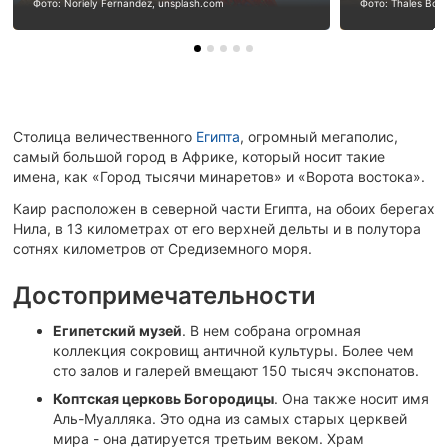
Фото: Noriely Fernandez, unsplash.com
Фото: Thales Bote
Столица величественного
Египта
, огромный мегаполис,
самый большой город в Африке, который носит такие
имена, как «Город тысячи минаретов» и «Ворота востока».
Каир расположен в северной части Египта, на обоих берегах
Нила, в 13 километрах от его верхней дельты и в полутора
сотнях километров от Средиземного моря.
Достопримечательности
Египетский музей
. В нем собрана огромная
коллекция сокровищ античной культуры. Более чем
сто залов и галерей вмещают 150 тысяч экспонатов.
Коптская церковь Богородицы
. Она также носит имя
Аль-Муалляка. Это одна из самых старых церквей
мира - она датируется третьим веком. Храм