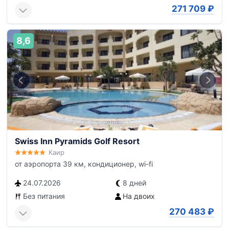
271 709
₽
8,6
Swiss Inn Pyramids Golf Resort
Каир
от аэропорта 39 км, кондиционер, wi-fi
24.07.2026
8 дней
Без питания
На двоих
270 483
₽