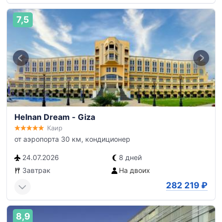
7,5
Helnan Dream - Giza
Каир
от аэропорта 30 км, кондиционер
24.07.2026
8 дней
Завтрак
На двоих
282 219
₽
8,9