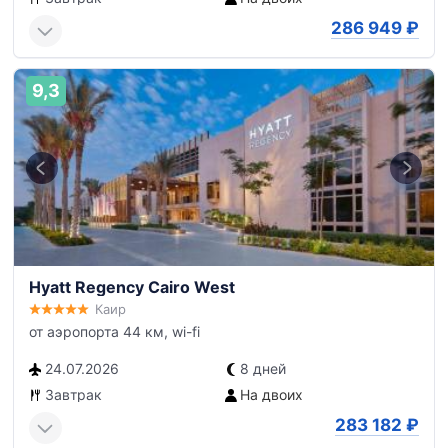
286 949
₽
9,3
Hyatt Regency Cairo West
Каир
от аэропорта 44 км, wi-fi
24.07.2026
8 дней
Завтрак
На двоих
283 182
₽