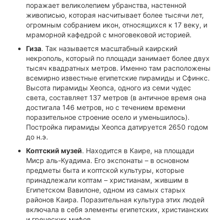
поражает великолепием убранства, настенной
живописью, которая насчитывает более тысячи лет,
огромным собранием икон, относящихся к 17 веку, и
мраморной кафедрой с многовековой историей.
Гиза
. Так называется масштабный каирский
некрополь, который по площади занимает более двух
тысяч квадратных метров. Именно там расположены
всемирно известные египетские пирамиды и Сфинкс.
Высота пирамиды Хеопса, одного из семи чудес
света, составляет 137 метров (в античное время она
достигала 146 метров, но с течением времени
поразительное строение осело и уменьшилось).
Постройка пирамиды Хеопса датируется 2650 годом
до н.э.
Коптский музей
. Находится в Каире, на площади
Миср аль-Куадима. Его экспонаты – в основном
предметы быта и коптской культуры, которые
принадлежали коптам – христианам, жившим в
Египетском Вавилоне, одном из самых старых
районов Каира. Поразительная культура этих людей
включала в себя элементы египетских, христианских
и греческих мифов.