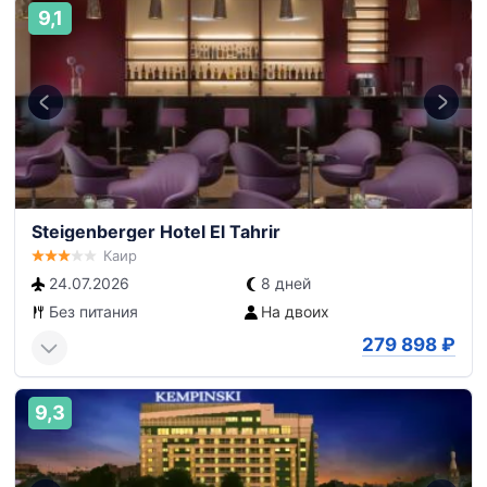
9,1
Steigenberger Hotel El Tahrir
Каир
24.07.2026
8 дней
Без питания
На двоих
279 898
₽
9,3